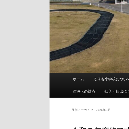
メ
ホーム
えりも小学校につい
イ
ン
津波への対応
転入・転出に
メ
ニ
月別アーカイブ:
2026年3月
ュ
ー