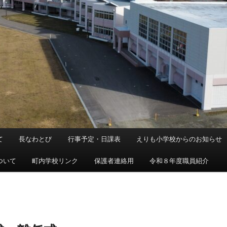
て
長なわとび
行事予定・日課表
えりも小学校からのお知らせ
ついて
町内学校リンク
保護者連絡用
令和８年度職員紹介