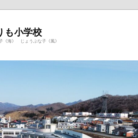
りも小学校
子《海》 じょうぶな子《風》