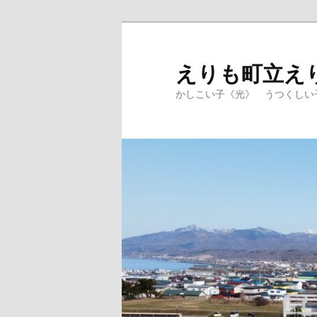
メ
サ
イ
ブ
ン
コ
えりも町立え
コ
ン
かしこい子《光》 うつくしい
ン
テ
テ
ン
ン
ツ
ツ
へ
へ
移
移
動
動