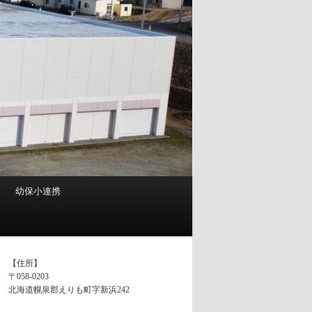
幼保小連携
【住所】
〒058-0203
北海道幌泉郡えりも町字新浜242