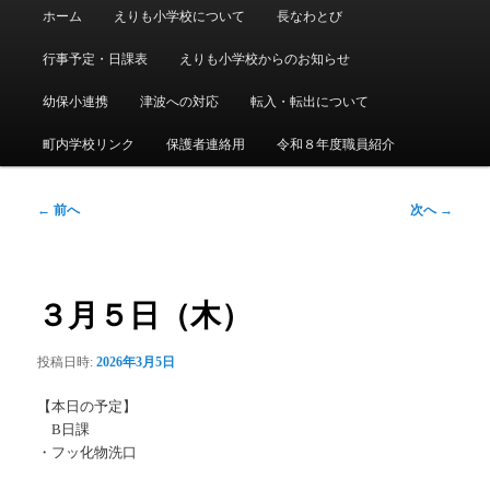
メ
ホーム
えりも小学校について
長なわとび
イ
ン
行事予定・日課表
えりも小学校からのお知らせ
メ
ニ
幼保小連携
津波への対応
転入・転出について
ュ
ー
町内学校リンク
保護者連絡用
令和８年度職員紹介
投
←
前へ
次へ
→
稿
ナ
ビ
ゲ
３月５日（木）
ー
シ
投稿日時:
2026年3月5日
ョ
ン
【本日の予定】
B日課
・フッ化物洗口