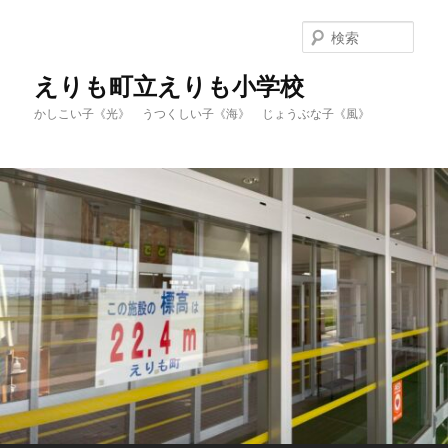
メ
イ
検
ン
索
コ
えりも町立えりも小学校
ン
かしこい子《光》 うつくしい子《海》 じょうぶな子《風》
テ
ン
ツ
へ
移
動