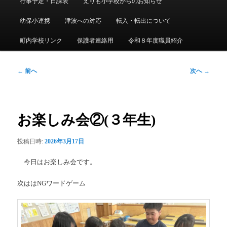
行事予定・日課表
えりも小学校からのお知らせ
メ
ニ
幼保小連携
津波への対応
転入・転出について
ュ
ー
町内学校リンク
保護者連絡用
令和８年度職員紹介
投
←
前へ
次へ
→
稿
ナ
ビ
ゲ
お楽しみ会②(３年生)
ー
シ
投稿日時:
2026年3月17日
ョ
ン
今日はお楽しみ会です。
次ははNGワードゲーム