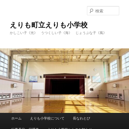
メ
イ
検
ン
索
コ
えりも町立えりも小学校
ン
かしこい子《光》 うつくしい子《海》 じょうぶな子《風》
テ
ン
ツ
へ
移
動
メ
ホーム
えりも小学校について
長なわとび
イ
ン