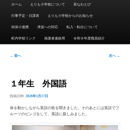
メ
ホーム
えりも小学校について
長なわとび
イ
ン
行事予定・日課表
えりも小学校からのお知らせ
メ
ニ
幼保小連携
津波への対応
転入・転出について
ュ
ー
町内学校リンク
保護者連絡用
令和８年度職員紹介
投
←
前へ
次へ
→
稿
ナ
ビ
ゲ
１年生 外国語
ー
シ
投稿日時:
2026年3月17日
ョ
ン
体を動かしながら英語の歌を聞きました。そのあとには英語でフ
ルーツのビンゴをして、英語に親しみました。