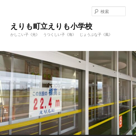
メ
イ
検
ン
索
コ
えりも町立えりも小学校
ン
かしこい子《光》 うつくしい子《海》 じょうぶな子《風》
テ
ン
ツ
へ
移
動