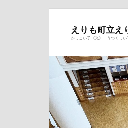
メ
イ
ン
えりも町立え
コ
かしこい子《光》 うつくしい
ン
テ
ン
ツ
へ
移
動