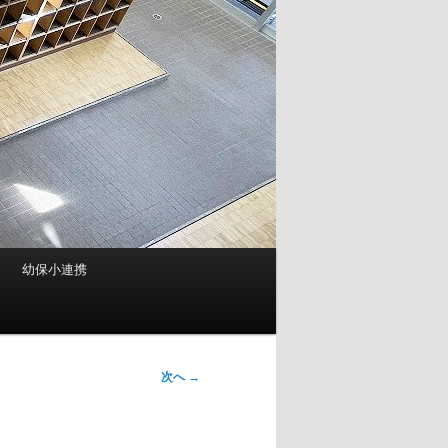
幼保小連携
次へ
→