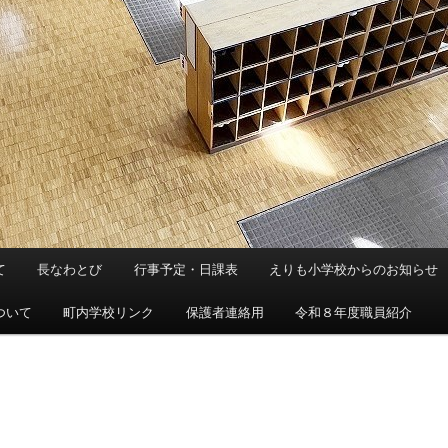
て
長なわとび
行事予定・日課表
えりも小学校からのお知らせ
ついて
町内学校リンク
保護者連絡用
令和８年度職員紹介