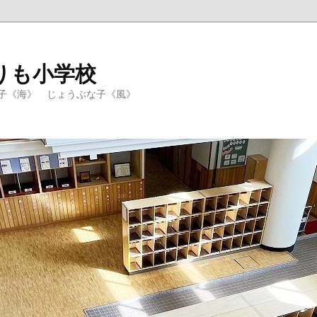
りも小学校
子《海》 じょうぶな子《風》