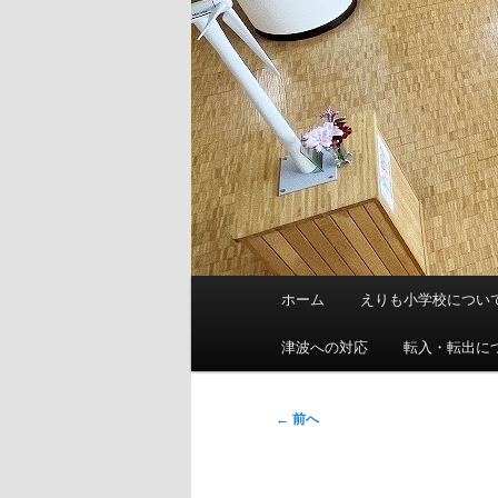
メ
ホーム
えりも小学校につい
イ
ン
津波への対応
転入・転出に
メ
ニ
投
←
前へ
ュ
稿
ー
ナ