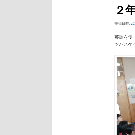
ビ
２
ゲ
ー
シ
投稿日時:
2
ョ
ン
英語を使
ツバスケ