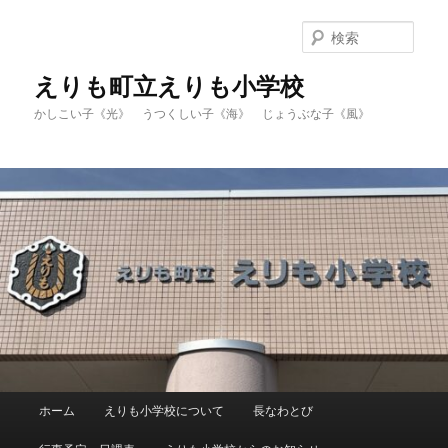
メ
イ
検
ン
索
コ
えりも町立えりも小学校
ン
かしこい子《光》 うつくしい子《海》 じょうぶな子《風》
テ
ン
ツ
へ
移
動
メ
ホーム
えりも小学校について
長なわとび
イ
ン