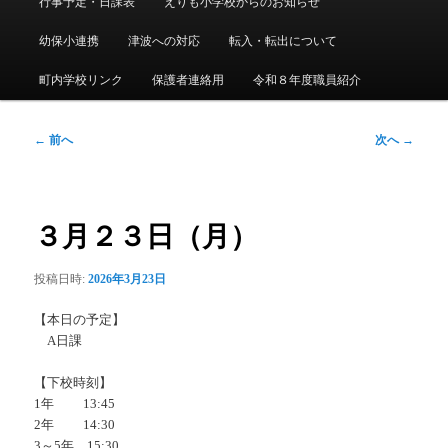
行事予定・日課表
えりも小学校からのお知らせ
メ
ニ
幼保小連携
津波への対応
転入・転出について
ュ
ー
町内学校リンク
保護者連絡用
令和８年度職員紹介
投
←
前へ
次へ
→
稿
ナ
ビ
ゲ
３月２３日（月）
ー
シ
投稿日時:
2026年3月23日
ョ
ン
【本日の予定】
A日課
【下校時刻】
1年 13:45
2年 14:30
3～5年 15:30