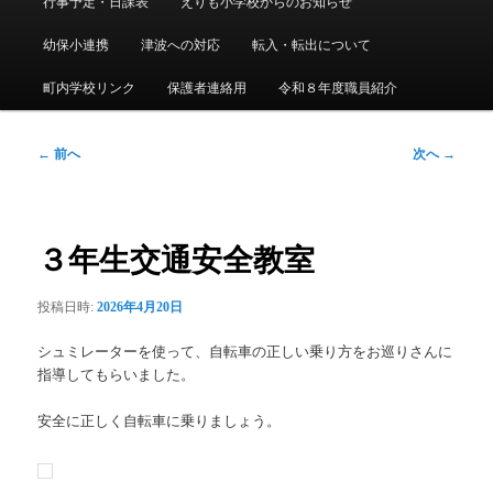
行事予定・日課表
えりも小学校からのお知らせ
メ
ニ
幼保小連携
津波への対応
転入・転出について
ュ
ー
町内学校リンク
保護者連絡用
令和８年度職員紹介
投
←
前へ
次へ
→
稿
ナ
ビ
ゲ
３年生交通安全教室
ー
シ
投稿日時:
2026年4月20日
ョ
ン
シュミレーターを使って、自転車の正しい乗り方をお巡りさんに
指導してもらいました。
安全に正しく自転車に乗りましょう。