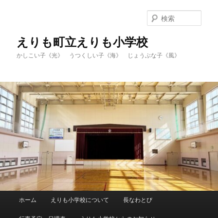
メ
イ
検
ン
索
コ
えりも町立えりも小学校
ン
かしこい子《光》 うつくしい子《海》 じょうぶな子《風》
テ
ン
ツ
へ
移
動
メ
ホーム
えりも小学校について
長なわとび
イ
ン