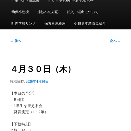
行事予定・日課表
えりも小学校からのお知らせ
メ
ニ
幼保小連携
津波への対応
転入・転出について
ュ
ー
町内学校リンク
保護者連絡用
令和８年度職員紹介
投
←
前へ
次へ
→
稿
ナ
ビ
ゲ
４月３０日（木）
ー
シ
投稿日時:
2026年4月30日
ョ
ン
【本日の予定】
B日課
・1年生を迎える会
・発育測定（1・2年）
【下校時刻】
全校 14:00