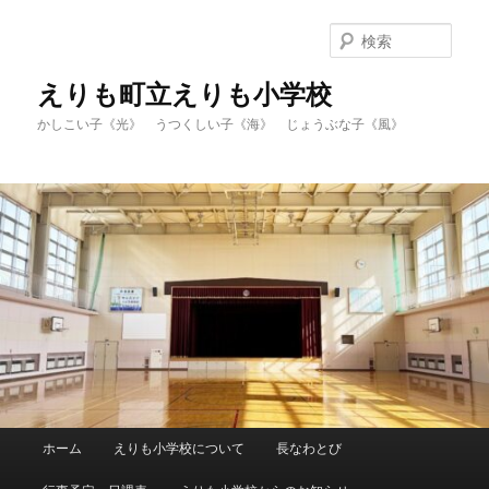
メ
イ
検
ン
索
コ
えりも町立えりも小学校
ン
かしこい子《光》 うつくしい子《海》 じょうぶな子《風》
テ
ン
ツ
へ
移
動
メ
ホーム
えりも小学校について
長なわとび
イ
ン