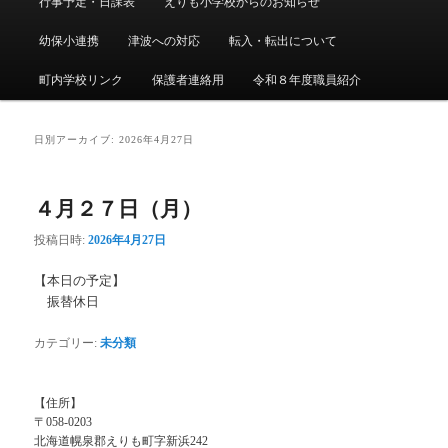
行事予定・日課表
えりも小学校からのお知らせ
メ
ニ
幼保小連携
津波への対応
転入・転出について
ュ
ー
町内学校リンク
保護者連絡用
令和８年度職員紹介
日別アーカイブ:
2026年4月27日
４月２７日（月）
投稿日時:
2026年4月27日
【本日の予定】
振替休日
カテゴリー:
未分類
【住所】
〒058-0203
北海道幌泉郡えりも町字新浜242