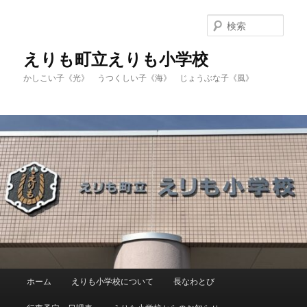
メ
サ
イ
ブ
検
ン
コ
索
コ
ン
えりも町立えりも小学校
ン
テ
かしこい子《光》 うつくしい子《海》 じょうぶな子《風》
テ
ン
ン
ツ
ツ
へ
へ
移
移
動
動
メ
ホーム
えりも小学校について
長なわとび
イ
ン