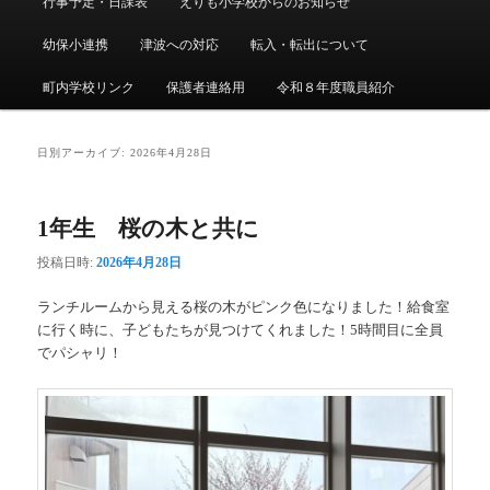
行事予定・日課表
えりも小学校からのお知らせ
メ
ニ
幼保小連携
津波への対応
転入・転出について
ュ
ー
町内学校リンク
保護者連絡用
令和８年度職員紹介
日別アーカイブ:
2026年4月28日
1年生 桜の木と共に
投稿日時:
2026年4月28日
ランチルームから見える桜の木がピンク色になりました！給食室
に行く時に、子どもたちが見つけてくれました！5時間目に全員
でパシャリ！