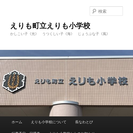
メ
サ
イ
ブ
検
ン
コ
索
コ
ン
えりも町立えりも小学校
ン
テ
かしこい子《光》 うつくしい子《海》 じょうぶな子《風》
テ
ン
ン
ツ
ツ
へ
へ
移
移
動
動
メ
ホーム
えりも小学校について
長なわとび
イ
ン